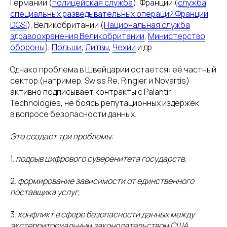
Германии (
полицейская служба
), Франции (
служба
специальных разведывательных операций Франции
DGSI
), Великобритании (
Национальная служба
здравоохранения Великобритании
,
Министерство
обороны
),
Польши
,
Литвы
,
Чехии
и др.
Однако проблема в Швейцарии остается: её частный
сектор (например, Swiss Re, Ringier и Novartis)
активно подписывает контракты с Palantir
Technologies, не боясь репутационных издержек
в вопросе безопасности данных.
Это создает три проблемы:
1.
подрыв цифрового суверенитета государств,
2.
формирование зависимости от единственного
поставщика услуг,
3.
конфликт в сфере безопасности данных между
экстерриториальным законодательством США