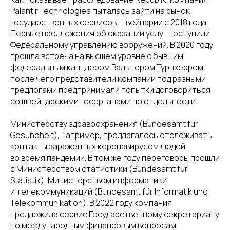
Palantir Technologies пыталась зайти на рынок
государственных сервисов Швейцарии с 2018 года.
Первые предложения об оказании услуг поступили
Федеральному управлению вооружений. В 2020 году
прошла встреча на высшем уровне с бывшим
федеральным канцлером Вальтером Турнхерром,
после чего представители компании под разными
предлогами предпринимали попытки договориться
со швейцарскими госорганами по отдельности.
Министерству здравоохранения (Bundesamt für
Gesundheit), например, предлагалось отслеживать
контакты зараженных коронавирусом людей
во время пандемии. В том же году переговоры прошли
с Министерством статистики (Bundesamt für
Statistik), Министерством информатики
и телекоммуникаций (Bundesamt für Informatik und
Telekommunikation). В 2022 году компания
предложила сервис Государственному секретариату
по международным финансовым вопросам