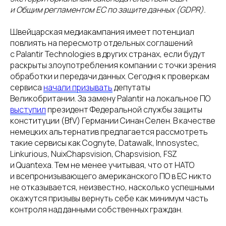
и Общим регламентом ЕС по защите данных (GDPR).
Швейцарская медиакампания имеет потенциал
повлиять на пересмотр отдельных соглашений
с Palantir Technologies в других странах, если будут
раскрыты злоупотребления компании с точки зрения
обработки и передачи данных. Сегодня к проверкам
сервиса
начали призывать
депутаты
Великобритании. За замену Palantir на локальное ПО
выступил
президент Федеральной службы защиты
конституции (BfV) Германии Синан Селен. В качестве
немецких альтернатив предлагается рассмотреть
такие сервисы как Cognyte, Datawalk, Innosystec,
Linkurious, NuixChapsvision, Chapsvision, FSZ
и Quantexa. Тем не менее учитывая, что от НАТО
и всепронизывающего американского ПО в ЕС никто
не отказывается, неизвестно, насколько успешными
окажутся призывы вернуть себе как минимум часть
контроля над данными собственных граждан.