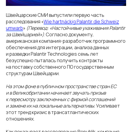
Швейцарские СМИ выпустили первую часть
расследования «
Wie hartnäckig Palantir die Schweiz
umwarb
»
(Перевод: «Настойчивые ухаживания Palantir
за Швейцарией»)
. Согласно документу,
американская компания-разработчик программного
обеспечения для интеграции, анализа данных
и разведки Palantir Technologies семь лет
безуспешно пыталась получить контракты
на поставку собственного ПО государственным
структурам Швейцарии.
На этом фоне в публичном пространстве стран ЕС
и в Великобритании начинает звучать призыв
к пересмотру заключенных с фирмой соглашений
и замене их на локальные альтернативы.
Усиливает
этот тренд кризис в трансатлантических
отношениях.
Как показывает расследование Republik, компания