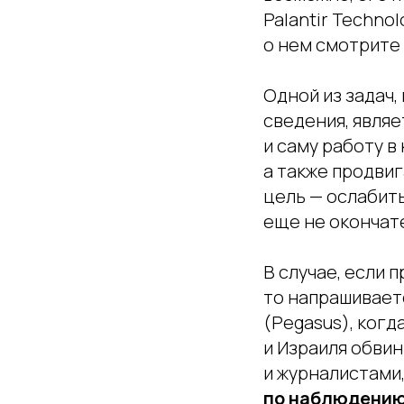
Palantir Techno
о нем смотрите
Одной из задач,
сведения, являе
и саму работу в
а также продви
цель — ослабить
еще не окончат
В случае, если
то напрашиваетс
(Pegasus), ког
и Израиля обвин
и журналистами
по наблюдению