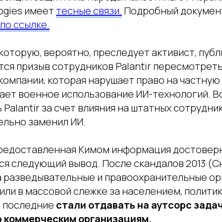
logies имеет
тесные связи.
Подробный докумен
по ссылке.
 которую, вероятно, преследует активист, пуб
тся призыв сотрудников Palantir пересмотрет
 компании, которая нарушает право на частную
гает военное использование ИИ-технологий. 
 Palantir за счет влияния на штатных сотрудни
ельно заменил ИИ.
 предоставленная Кимом информация достоверн
я следующий вывод. После скандалов 2013 (Сн
да разведывательные и правоохранительные о
или в массовой слежке за населением, полити
, последние
стали отдавать на аутсорс зада
 коммерческим организациям.