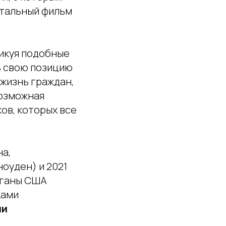
тальный фильм
ликуя подобные
ь свою позицию
 жизнь граждан,
Возможная
ков, которых все
а,
оуден) и 2021
рганы США
ками
чи