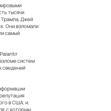
 мировыми
сть тысячи
 Трампа, Джей
к. Они взломали
ли самый
Palantir
 взломе систем
х сведений
информации
 репутация
го в США, и,
я, с которым