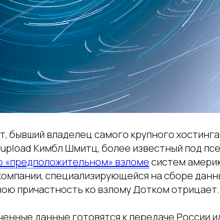
т, бывший владелец самого крупного хостинга
upload Кимбл Шмитц, более известный под пс
 о «предположительном» взломе
систем амери
омпании, специализирующейся на сборе данных
вою причастность ко взлому Дотком отрицает.
енные данные готовятся к передаче России и/