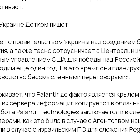
ктивист.
 Украине Дотком пишет:
тает с правительством Украины над созданием
ия, а также тесно сотрудничает с Центральны
ым управлением США для победы над Россией. 
одим еще один год. На это время они планиру
оводство бессмысленными переговорами».
кивает, что Palantir де факто является крылом 
 их сервера информация копируется в облачн
бота Palantir Technologies заключается и в сл
ерами, как это было в случае с Агентством н
и в случае с израильским ПО для слежения Peg