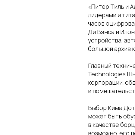
«Питер Тиль и 
лидерами и тита
часов оцифрова
Ди Вэнса и Илон
устройства, ав
большой архив 
Главный техниче
Technologies Ш
корпорации, об
и помешательств
Выбор Кима Дот
может быть обус
в качестве борц
возможно, его п