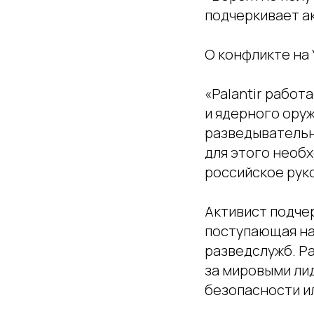
подчеркивает а
О конфликте на
«Palantir рабо
и ядерного оруж
разведывательн
для этого необх
российское рук
Активист подчер
поступающая на
разведслужб. Ра
за мировыми лид
безопасности ил