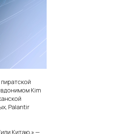
 пиратской
евдонимом Kim
канской
, Palantir
или Китаю,» —