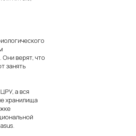
 биологического
м
Они верят, что
ют занять
ЦРУ, а вся
ые хранилища
ежке
ациональной
asus.