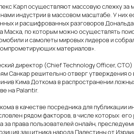
Алекс Карп осуществляют массовую слежку за
нами индустрии в массовом масштабе. У них е
нных и расшифрованных разговоров Дональда
а Маска, по которым можно осуществлять поис
томобили и самолеты мировых лидеров и собра
компрометирующих материалов».
ский директор (Chief Technology Officer, CTO) 
ьям Санкар решительно отверг утверждения о
винив Кима Доткома в распространении ложны
е на Palantir.
кома в качестве посредника для публикации 
ловлен рядом факторов, в числе которых: его
а за права пользователей онлайн, преследуемо
озиция защитника народа Палестины от Израил